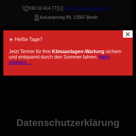
Zum
030 33 414 77
info@millers-garage.de
Inhalt
Askanierring 99, 13587 Berlin
springen
×
Miller´s Garage
☀️ Heiße Tage?
Jetzt Termin für Ihre
Klimaanlagen-Wartung
sichern
Termin buchen
und entspannt durch den Sommer fahren.
Mehr
erfahren…
Datenschutzerklärung